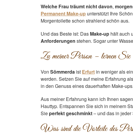
Welche Frau träumt nicht davon
,
morgens
Permanent Make-up
unterstützt Ihre Schön
Morgentoilette schon strahlend schön aus.
Und das Beste ist: Das
Make-up
hält auch u
Anforderungen
stehen. Sogar unter Wasser 
Zu meiner Person – lernen Sie
Von
Sömmerda
ist
Erfurt
in weniger als ei
werden. Setzen Sie auf meine Erfahrung al
in den Genuss eines dauerhaften Make-ups
Aus meiner Erfahrung kann ich Ihnen sagen: 
Hauttyp. Entspannen Sie sich in meinem Stud
Sie
perfekt geschminkt
– und das in jeder 
Was sind die Vorteile des P