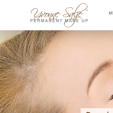
Skip
to
ST
content