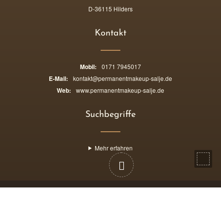
D-36115 Hilders
Kontakt
Mobil:
0171 7945017
E-Mail:
kontakt@permanentmakeup-salje.de
Web:
www.permanentmakeup-salje.de
Suchbegriffe
Mehr erfahren
©
Permanent-Make-Up Yvonne Salje
| alle Rechte vorbehalten