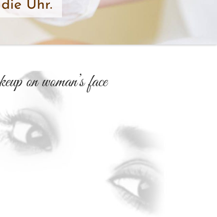
die Uhr.
eup on woman’s face