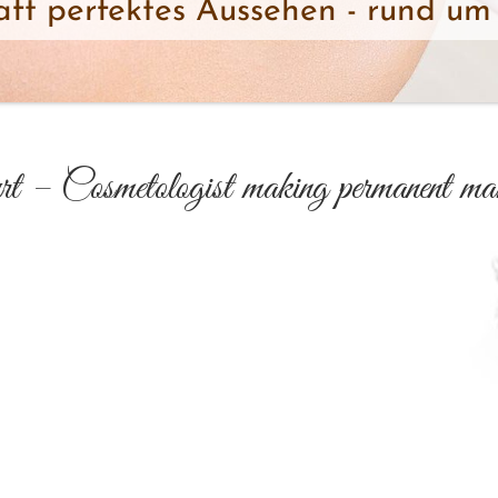
ft perfektes Aussehen - rund um 
rt – Cosmetologist making permanent mak