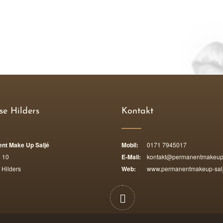
se Hilders
Kontakt
nt Make Up Saljé
Mobil:
0171 7945017
 10
E-Mail:
kontakt@permanentmakeup-
Hilders
Web:
www.permanentmakeup-salj